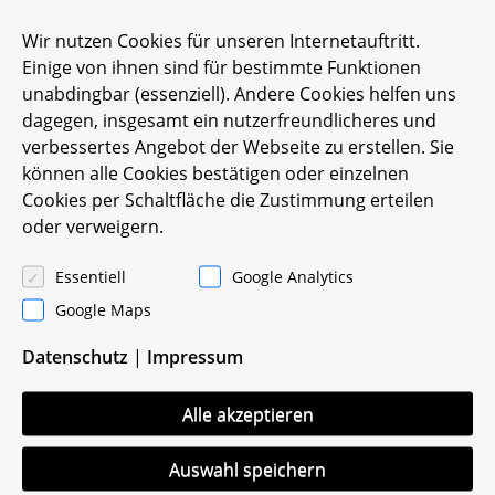
Bau der neuen Sozialräume
Wir nutzen Cookies für unseren Internetauftritt.
Einige von ihnen sind für bestimmte Funktionen
Posted on
7. Juli 2003
unabdingbar (essenziell). Andere Cookies helfen uns
dagegen, insgesamt ein nutzerfreundlicheres und
verbessertes Angebot der Webseite zu erstellen. Sie
können alle Cookies bestätigen oder einzelnen
Cookies per Schaltfläche die Zustimmung erteilen
oder verweigern.
Essentiell
Google Analytics
Google Maps
Tukhanparade
Datenschutz
|
Impressum
Posted on
7. Juli 2002
Alle akzeptieren
Auswahl speichern