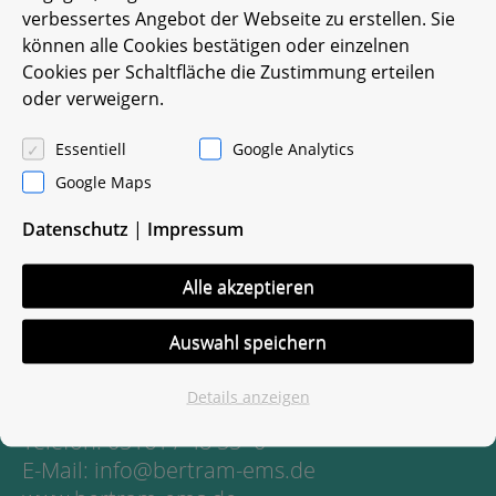
verbessertes Angebot der Webseite zu erstellen. Sie
können alle Cookies bestätigen oder einzelnen
Cookies per Schaltfläche die Zustimmung erteilen
oder verweigern.
Essentiell
Google Analytics
Google Maps
Datenschutz
|
Impressum
Entsorgung mit System
Alle akzeptieren
Martin Bertram e.K.
Bomlitzer Str. 28, 29664 Walsrode
Auswahl speichern
Impressum
Datenschutz
Details anzeigen
Telefon: 05161 / 48 55 -0
E-Mail: info@bertram-ems.de