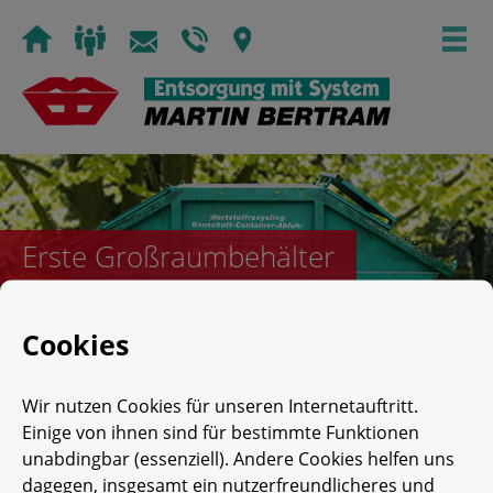
Skip
to
content
Erste Großraumbehälter
Cookies
Posted on
20. Juni 1980
by
Impuls
Wir nutzen Cookies für unseren Internetauftritt.
Einige von ihnen sind für bestimmte Funktionen
unabdingbar (essenziell). Andere Cookies helfen uns
dagegen, insgesamt ein nutzerfreundlicheres und