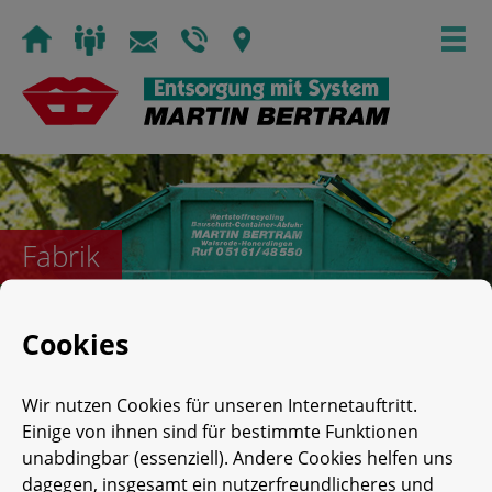
Skip
to
content
Fabrik
Cookies
Posted on
1. Januar 1932
by
Impuls
Wir nutzen Cookies für unseren Internetauftritt.
Einige von ihnen sind für bestimmte Funktionen
unabdingbar (essenziell). Andere Cookies helfen uns
dagegen, insgesamt ein nutzerfreundlicheres und