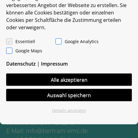
verbessertes Angebot der Webseite zu erstellen. Sie
können alle Cookies bestätigen oder einzelnen
Cookies per Schaltfläche die Zustimmung erteilen
oder verweigern.
Essentiell
Google Analytics
Google Maps
Datenschutz
|
Impressum
Entsorgung mit System
Alle akzeptieren
Martin Bertram e.K.
Bomlitzer Str. 28, 29664 Walsrode
Auswahl speichern
Impressum
Datenschutz
Details anzeigen
Telefon: 05161 / 48 55 -0
E-Mail: info@bertram-ems.de