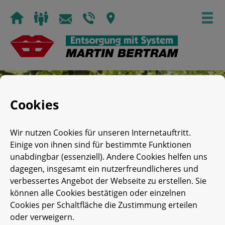
Skip
to
content
Cookies
Beginn Fabrikanbau und
Wir nutzen Cookies für unseren Internetauftritt.
Treibstoffknappheit
Einige von ihnen sind für bestimmte Funktionen
unabdingbar (essenziell). Andere Cookies helfen uns
Posted on
1. Juli 1941
by
Impuls
dagegen, insgesamt ein nutzerfreundlicheres und
verbessertes Angebot der Webseite zu erstellen. Sie
können alle Cookies bestätigen oder einzelnen
Entsorgung mit System
Cookies per Schaltfläche die Zustimmung erteilen
oder verweigern.
Martin Bertram e.K.