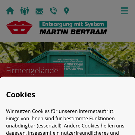
Skip
to
content
Firmengelände
Cookies
Posted on
7. Juli 1980
by
Impuls
Wir nutzen Cookies für unseren Internetauftritt.
Einige von ihnen sind für bestimmte Funktionen
unabdingbar (essenziell). Andere Cookies helfen uns
dagegen, insgesamt ein nutzerfreundlicheres und