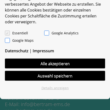
verbessertes Angebot der Webseite zu erstellen. Sie
können alle Cookies bestätigen oder einzelnen
Cookies per Schaltfläche die Zustimmung erteilen
oder verweigern.
Essentiell
Google Analytics
Google Maps
Datenschutz
|
Impressum
Entsorgung mit System
Alle akzeptieren
Martin Bertram e.K.
Bomlitzer Str. 28, 29664 Walsrode
Auswahl speichern
Impressum
Datenschutz
Details anzeigen
Telefon: 05161 / 48 55 -0
E-Mail: info@bertram-ems.de